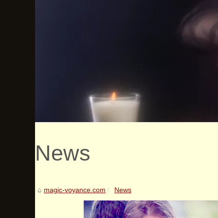
News
magic-voyance.com
News